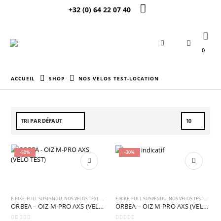
+32 (0) 64 22 07 40
0
ACCUEIL
SHOP
NOS VELOS TEST-LOCATION
-50%
-30%
E-BIKE
,
FULL SUSPENDU
,
NOS VELOS TEST-LOCATION
E-BIKE
,
OCCASION
,
FULL SUSPENDU
,
NOS VELOS TEST-LOCATION
ORBEA – OIZ M-PRO AXS (VELO TEST)
ORBEA – OIZ M-PRO AXS (VELO TEST)