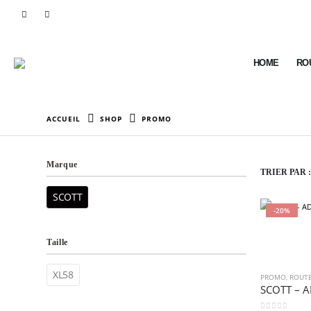
HOME
RO
ACCUEIL
SHOP
PROMO
Marque
TRIER PAR :
SCOTT
-20%
Taille
XL58
PROMO
,
ROUT
SCOTT – A