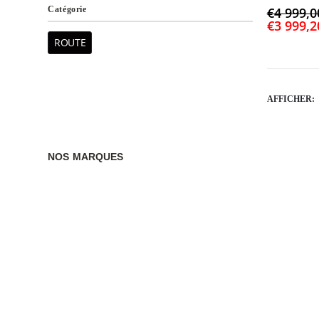
0
sur 5
Catégorie
€
4 999,0
€
3 999,2
ROUTE
AFFICHER:
NOS MARQUES