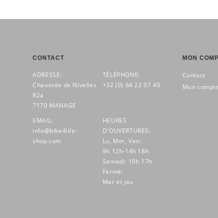
CONTACT
MON COM
ADRESSE:
TÉLÉPHONE:
Contact
Chaussée de Nivelles
+32 (0) 64 22 07 40
Mon compt
82a
7170 MANAGE
EMAIL:
HEURES
info@bike4life-
D'OUVERTURES:
shop.com
Lu, Mer, Ven:
9h 12h-14h 18h
Samedi: 10h 17h
Fermé:
Mar et jeu