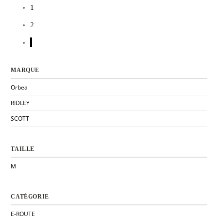
1
€8
€6
499,00.
199,20.
199,00.
559,20.
2
MARQUE
Orbea
RIDLEY
SCOTT
TAILLE
M
CATÉGORIE
E-ROUTE