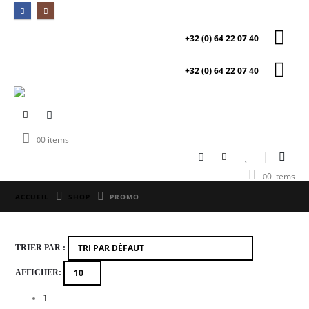
+32 (0) 64 22 07 40
+32 (0) 64 22 07 40
0 items
0
0 items
0
ACCUEIL
SHOP
PROMO
TRIER PAR :
AFFICHER:
1