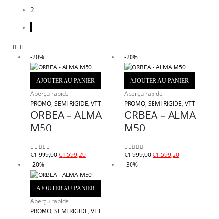
2
-20%
-20%
AJOUTER AU PANIER
AJOUTER AU PANIER
Aperçu rapide
Aperçu rapide
PROMO
,
SEMI RIGIDE
,
VTT
PROMO
,
SEMI RIGIDE
,
VTT
ORBEA – ALMA
ORBEA – ALMA
M50
M50
Le
Le
Le
Le
€
1 999,00
€
1 599,20
€
1 999,00
€
1 599,20
0
sur 5
0
sur 5
prix
prix
prix
prix
-20%
-30%
initial
actuel
initial
actuel
était :
est :
était :
est :
AJOUTER AU PANIER
€1
€1
€1
€1
Aperçu rapide
999,00.
599,20.
999,00.
599,20.
PROMO
,
SEMI RIGIDE
,
VTT