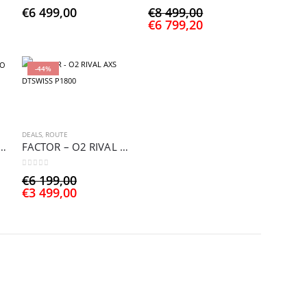
0
sur 5
0
sur 5
Le
€
6 499,00
€
8 499,00
Le
prix
€
6 799,20
prix
initial
actuel
était :
est :
€8
-44%
€6
499,00.
799,20.
DEALS
,
ROUTE
R – KIT CADRE ALUTO
FACTOR – O2 RIVAL AXS DTSWISS P1800
0
sur 5
Le
€
6 199,00
Le
prix
€
3 499,00
prix
initial
actuel
était :
est :
€6
€3
199,00.
499,00.