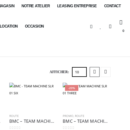
MAGASIN
NOTRE ATELIER
LEASING ENTREPRISE
CONTACT
-LOCATION
OCCASION
0
AFFICHER:
-20%
ROUTE
PROMO
,
ROUTE
1 FOUR
BMC – TEAM MACHINE SLR 01 SIX
BMC – TEAM MACHINE SLR 01 THREE