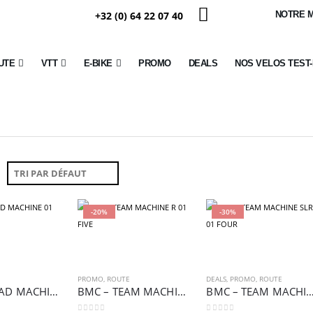
+32 (0) 64 22 07 40
NOTRE 
UTE
VTT
E-BIKE
PROMO
DEALS
NOS VELOS TEST
-20%
-30%
PROMO
,
ROUTE
DEALS
,
PROMO
,
ROUTE
BMC – ROAD MACHINE 01 THREE
BMC – TEAM MACHINE R 01 FIVE
BMC – TEAM MACHINE SLR 0