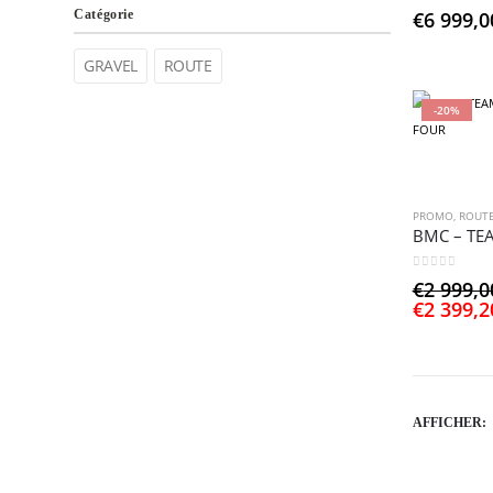
0
sur 5
Catégorie
€
6 999,0
GRAVEL
ROUTE
-20%
PROMO
,
ROUT
0
sur 5
€
2 999,0
€
2 399,2
AFFICHER: