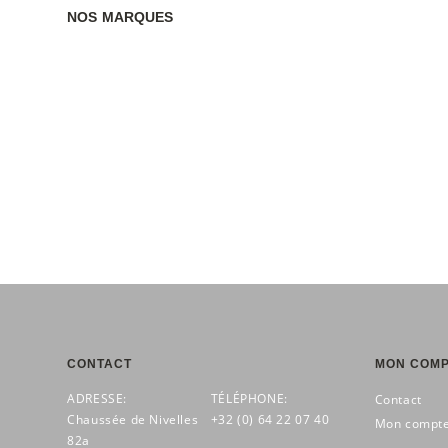
NOS MARQUES
CONTACT
MON COM
ADRESSE:
TÉLÉPHONE:
Contact
Chaussée de Nivelles
+32 (0) 64 22 07 40
Mon compt
82a