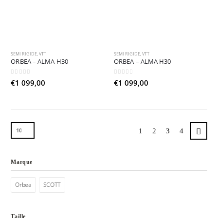
SEMI RIGIDE
,
VTT
SEMI RIGIDE
,
VTT
ORBEA – ALMA H30
ORBEA – ALMA H30
0
sur 5
0
sur 5
€
1 099,00
€
1 099,00
1
2
3
4
Marque
Orbea
SCOTT
Taille