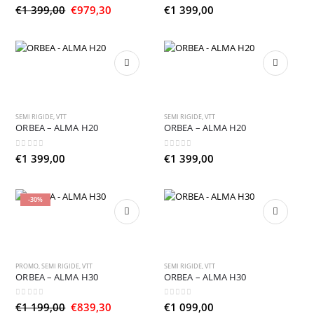
0
sur 5
0
sur 5
Le
Le
€
1 399,00
€
979,30
€
1 399,00
prix
prix
initial
actuel
était :
est :
€1
€979,30.
399,00.
SEMI RIGIDE
,
VTT
SEMI RIGIDE
,
VTT
ORBEA – ALMA H20
ORBEA – ALMA H20
0
sur 5
0
sur 5
€
1 399,00
€
1 399,00
-30%
PROMO
,
SEMI RIGIDE
,
VTT
SEMI RIGIDE
,
VTT
ORBEA – ALMA H30
ORBEA – ALMA H30
0
sur 5
0
sur 5
Le
Le
€
1 199,00
€
839,30
€
1 099,00