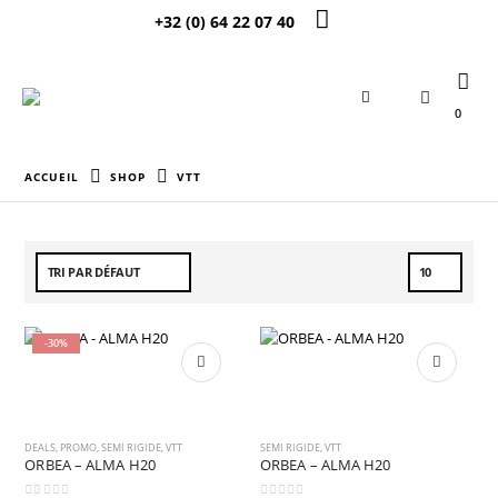
+32 (0) 64 22 07 40
0
ACCUEIL
SHOP
VTT
-30%
DEALS
,
PROMO
,
SEMI RIGIDE
,
VTT
SEMI RIGIDE
,
VTT
ORBEA – ALMA H20
ORBEA – ALMA H20