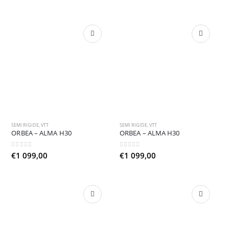
prix
prix
initial
actuel
était :
est :
€1
€839,30.
199,00.
SEMI RIGIDE
,
VTT
SEMI RIGIDE
,
VTT
ORBEA – ALMA H30
ORBEA – ALMA H30
0
sur 5
0
sur 5
€
1 099,00
€
1 099,00