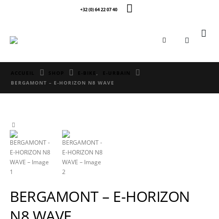
+32 (0) 64 22 07 40
0
ACCUEIL
SHOP
E-BIKE
,
E-URBAIN
BERGAMONT – E-HORIZON N8 WAVE
BERGAMONT – E-HORIZON
N8 WAVE