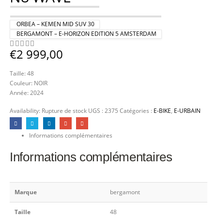
ORBEA – KEMEN MID SUV 30
BERGAMONT – E-HORIZON EDITION 5 AMSTERDAM
€
2 999,00
0
Sur 5
Taille: 48
Couleur: NOIR
Année: 2024
Availability:
Rupture de stock
UGS :
2375
Catégories :
E-BIKE
,
E-URBAIN
Informations complémentaires
Informations complémentaires
Marque
bergamont
Taille
48