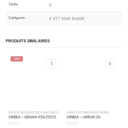
Taille
S
Catégorie
E-VTT SEMI RIGIDE
PRODUITS SIMILAIRES
-20%
E-ROUTE
,
NOS VELOS TEST-LOCATION
,
OCCASION
E-BIKE
,
E-BIKE
,
E-VTT SEMI RIGIDE
,
PROMO
E-
ORBEA – DENNA H50 (TEST)
ORBEA – URRUN 20
O
0
sur 5
0
sur 5
0