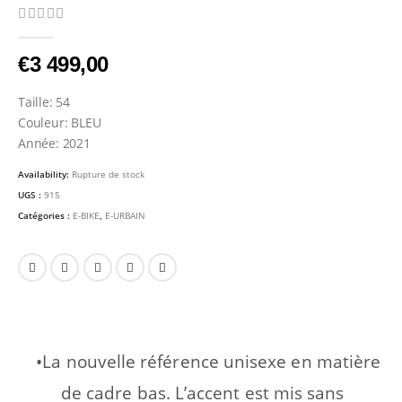
0
Sur 5
€
3 499,00
Taille: 54
Couleur: BLEU
Année: 2021
Availability:
Rupture de stock
UGS :
915
Catégories :
E-BIKE
,
E-URBAIN
•La nouvelle référence unisexe en matière
de cadre bas. L’accent est mis sans