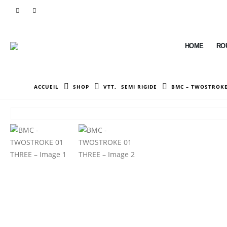
HOME
RO
ACCUEIL
SHOP
VTT
,
SEMI RIGIDE
BMC – TWOSTROKE