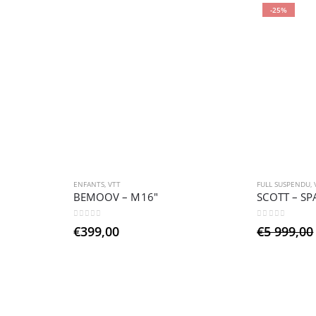
-25%
ENFANTS
,
VTT
FULL SUSPENDU
,
BEMOOV – M16″
SCOTT – SP
0
sur 5
0
sur 5
€
399,00
€
5 999,00