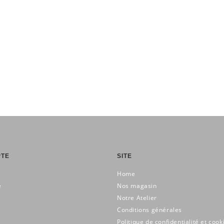
PTE
SITE
Home
e
Nos magasin
Notre Atelier
Conditions générales
Politique de confidentialité et cook