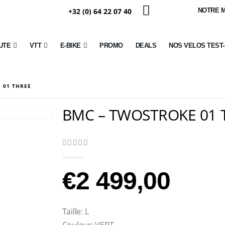
+32 (0) 64 22 07 40
NOTRE 
UTE
VTT
E-BIKE
PROMO
DEALS
NOS VELOS TEST
 01 THREE
BMC – TWOSTROKE 01 
0
Sur 5
€
2 499,00
Taille: L