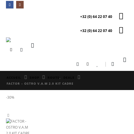
+32 (0) 64 22 07 40
+32 (0) 64 22 07 40
0
0
ACCUEIL
SHOP
ROUTE
,
DEALS
FACTOR – OSTRO V.A.M 2.0 KIT CADRE
-30%