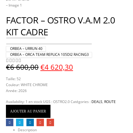
FACTOR – OSTRO V.A.M 2.0
KIT CADRE
ORBEA – URRUN 40
ORBEA – ORCA TEAM REPLICA 105DI2 RACING3
Le
Le
€
6 600,00
€
4 620,30
0
Sur 5
prix
prix
Taille: 52
initial
actuel
Couleur: WHITE CHROME
était :
est :
Année: 2026
€6
€4
Availability:
1 en stock
UGS :
OSTRO2.0
Catégories :
DEALS
,
ROUTE
600,00.
620,30.
AJOUTER AU PANIER
Description