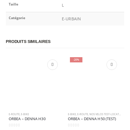
Taille
L
Catégorie
E-URBAIN
PRODUITS SIMILAIRES
-20%
E-ROUTE
,
E-BIKE
E-BIKE
,
E-ROUTE
,
NOS VELOS TEST-LOCATION
,
OC
E-
ORBEA – DENNA H30
ORBEA – DENNA H50 (TEST)
S
0
sur 5
0
sur 5
0