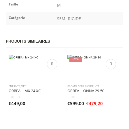
Taille
M
Catégorie
SEMI RIGIDE
PRODUITS SIMILAIRES
-20%
ENFANTS
,
VTT
PROMO
,
SEMI RIGIDE
,
VTT
ORBEA – MX 24 XC
ORBEA – ONNA 29 50
0
sur 5
0
sur 5
Le
Le
€
449,00
€
599,00
€
479,20
prix
prix
initial
actuel
P
était :
est :
O
€599,00.
€479,20.
0