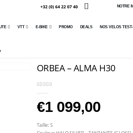
+32 (0) 64 22 07 40
NOTRE 
UTE
VTT
E-BIKE
PROMO
DEALS
NOS VELOS TEST
0
ORBEA – ALMA H30
0
Sur 5
€
1 099,00
Taille: S