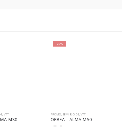
-20%
DE
,
VTT
PROMO
,
SEMI RIGIDE
,
VTT
D
LMA M30
ORBEA – ALMA M50
O