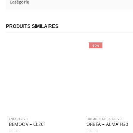
Catégorie
PRODUITS SIMILAIRES
-30%
ENFANTS
,
VTT
PROMO
,
SEMI RIGIDE
,
VTT
BEMOOV – CL20″
ORBEA – ALMA H30