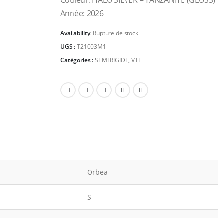
Couleur: HALO SILVER – TANZANITE (GLOSS)
Année: 2026
Availability:
Rupture de stock
UGS :
T21003M1
Catégories :
SEMI RIGIDE
,
VTT
Orbea
S