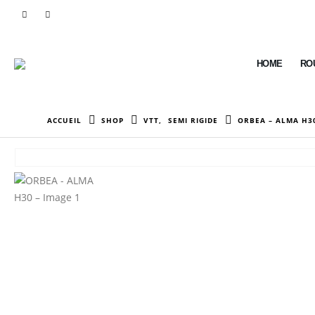
HOME
RO
ACCUEIL
SHOP
VTT
,
SEMI RIGIDE
ORBEA – ALMA H3