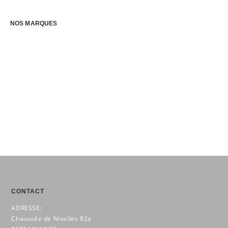
était :
est :
était :
est :
€599,00.
€479,20.
€5
€3
699,00.
989,30.
NOS MARQUES
CONTACT
ADRESSE:
Chaussée de Nivelles 82a