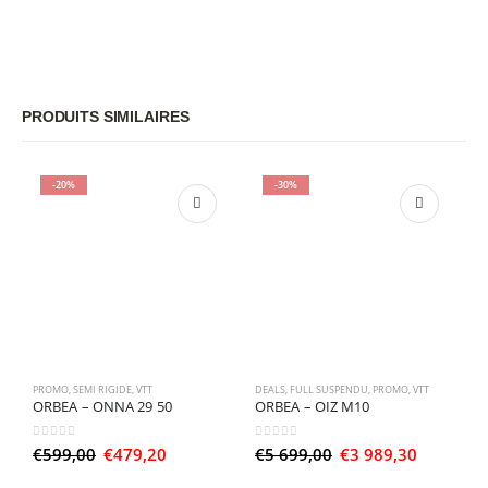
PRODUITS SIMILAIRES
-20%
-30%
PROMO
,
SEMI RIGIDE
,
VTT
DEALS
,
FULL SUSPENDU
,
PROMO
,
VTT
SE
ORBEA – ONNA 29 50
ORBEA – OIZ M10
O
0
sur 5
0
sur 5
0
Le
Le
Le
Le
€
599,00
€
479,20
€
5 699,00
€
3 989,30
€
prix
prix
prix
prix
initial
actuel
initial
actuel