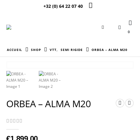
+32 (0) 64 22 07 40
0
ACCUEIL
SHOP
VTT
,
SEMI RIGIDE
ORBEA – ALMA M20
ORBEA – ALMA M20
0
Sur 5
€
1 899,00