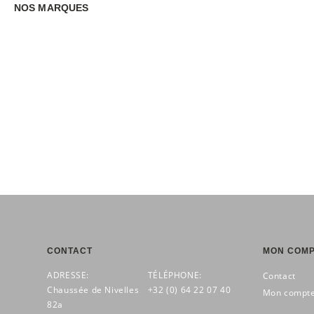
NOS MARQUES
CONTACT
MON COM
ADRESSE:
TÉLÉPHONE:
Contact
Chaussée de Nivelles
+32 (0) 64 22 07 40
Mon compt
82a