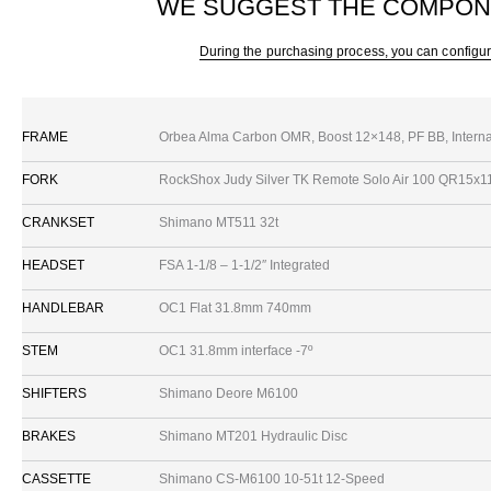
WE SUGGEST THE COMPON
During the purchasing process, you can configur
FRAME
Orbea Alma Carbon OMR, Boost 12×148, PF BB, Internal
FORK
RockShox Judy Silver TK Remote Solo Air 100 QR15x1
CRANKSET
Shimano MT511 32t
HEADSET
FSA 1-1/8 – 1-1/2″ Integrated
HANDLEBAR
OC1 Flat 31.8mm 740mm
STEM
OC1 31.8mm interface -7º
SHIFTERS
Shimano Deore M6100
BRAKES
Shimano MT201 Hydraulic Disc
CASSETTE
Shimano CS-M6100 10-51t 12-Speed