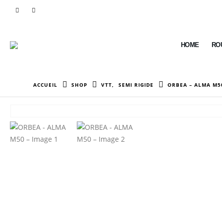
HOME
RO
ACCUEIL
SHOP
VTT
,
SEMI RIGIDE
ORBEA – ALMA M5