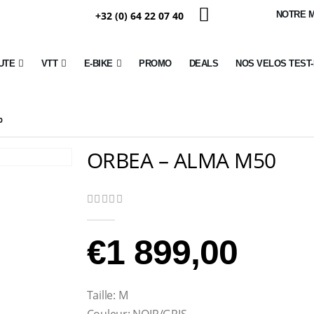
+32 (0) 64 22 07 40
NOTRE 
UTE
VTT
E-BIKE
PROMO
DEALS
NOS VELOS TEST
0
ORBEA – ALMA M50
0
Sur 5
€
1 899,00
Taille: M