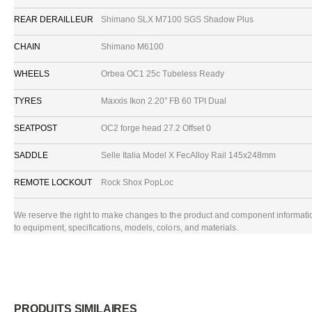
REAR DERAILLEUR
Shimano SLX M7100 SGS Shadow Plus
CHAIN
Shimano M6100
WHEELS
Orbea OC1 25c Tubeless Ready
TYRES
Maxxis Ikon 2.20″ FB 60 TPI Dual
SEATPOST
OC2 forge head 27.2 Offset 0
SADDLE
Selle Italia Model X FecAlloy Rail 145x248mm
REMOTE LOCKOUT
Rock Shox PopLoc
We reserve the right to make changes to the product and component information 
to equipment, specifications, models, colors, and materials.
PRODUITS SIMILAIRES