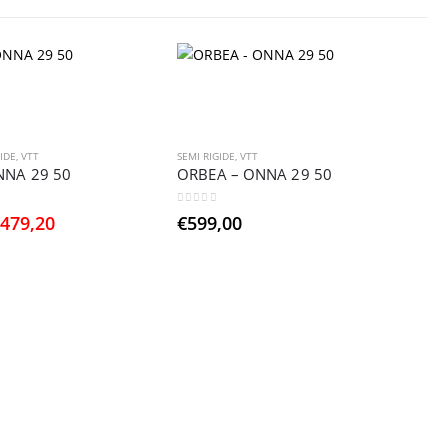
GIDE
,
VTT
SEMI RIGIDE
,
VTT
NNA 29 50
ORBEA – ONNA 29 50
0
sur 5
e
Le
€
479,20
€
599,00
rix
prix
nitial
actuel
tait :
est :
599,00.
€479,20.
D
O
0
€