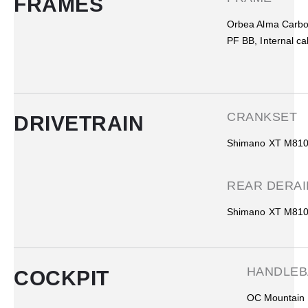
FRAMES
Orbea Alma Carb
PF BB, Internal ca
CRANKSET
DRIVETRAIN
Shimano XT M810
REAR DERAI
Shimano XT M810
HANDLEB
COCKPIT
OC Mountain