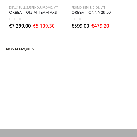
DEALS
,
FULL SUSPENDU
,
PROMO
,
VTT
PROMO
,
SEMI RIGIDE
,
VTT
SE
ORBEA – OIZ M-TEAM AXS
ORBEA – ONNA 29 50
O
0
sur 5
0
sur 5
0
Le
Le
Le
Le
€
7 299,00
€
5 109,30
€
599,00
€
479,20
€
prix
prix
prix
prix
initial
actuel
initial
actuel
était :
est :
était :
est :
€7
€5
€599,00.
€479,20.
299,00.
109,30.
NOS MARQUES