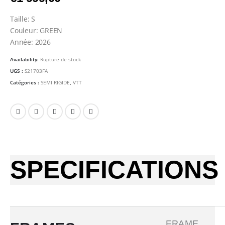
Taille: S
Couleur: GREEN
Année: 2026
Availability:
Rupture de stock
UGS :
S21703FA
Catégories :
SEMI RIGIDE
,
VTT
SPECIFICATIONS
FRAME