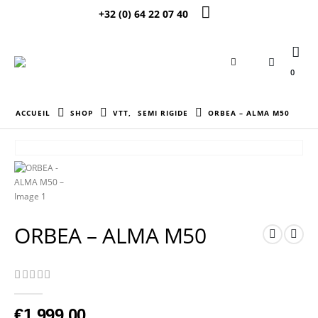
+32 (0) 64 22 07 40
0
ACCUEIL
SHOP
VTT
,
SEMI RIGIDE
ORBEA – ALMA M50
ORBEA – ALMA M50
0
Sur 5
€
1 999,00