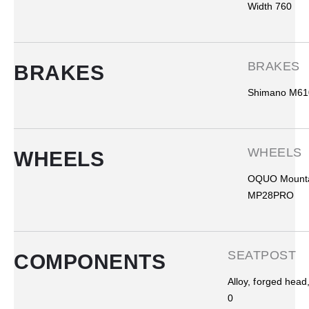
Width 760
BRAKES
BRAKES
Shimano M610
WHEELS
WHEELS
OQUO Mounta
MP28PRO
SEATPOST
COMPONENTS
Alloy, forged hea
0