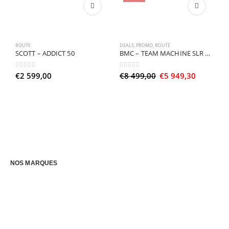
ROUTE
DEALS
,
PROMO
,
ROUTE
SCOTT – ADDICT 50
BMC – TEAM MACHINE SLR 01 FOUR
0
sur 5
0
sur 5
Le
Le
€
2 599,00
€
8 499,00
€
5 949,30
prix
prix
initial
actuel
P
était :
est :
€8
€5
499,00.
949,30.
0
€
NOS MARQUES