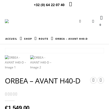
+32 (0) 64 22 07 40
0
ACCUEIL
SHOP
ROUTE
ORBEA – AVANT H40-D
ORBEA – AVANT H40-D
0
Sur 5
€
1 549,00