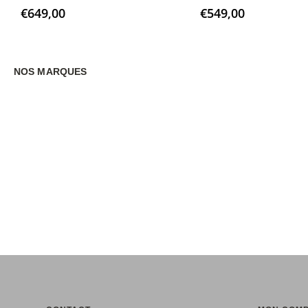
0
sur 5
0
sur 5
€
649,00
€
549,00
NOS MARQUES