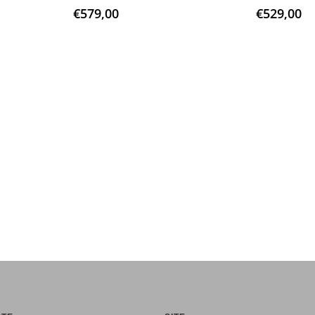
0
sur 5
0
sur 5
€
579,00
€
529,00