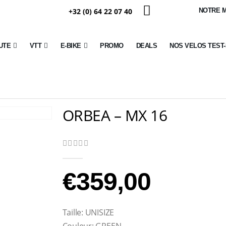
+32 (0) 64 22 07 40
NOTRE 
UTE
VTT
E-BIKE
PROMO
DEALS
NOS VELOS TEST
ORBEA – MX 16
0
Sur 5
€
359,00
Taille: UNISIZE