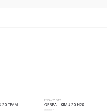
ENFANTS
,
VTT
E
X 20 TEAM
ORBEA – KIMU 20 H20
O