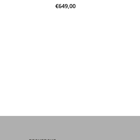
0
sur 5
0
€
649,00
€