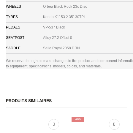
WHEELS
Orbea Black Rock 23c Disc
TYRES
Kenda K1153 2.35″ 30TPI
PEDALS
VP-537 Black
SEATPOST
Alloy 27.2 Offset 0
SADDLE
Selle Royal 2058 DRN
We reserve the right to make changes to the product and component information 
to equipment, specifications, models, colors, and materials.
PRODUITS SIMILAIRES
-20%