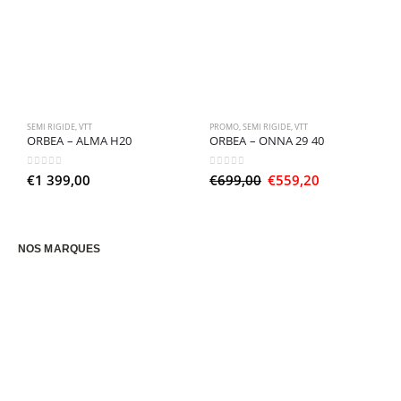
SEMI RIGIDE
,
VTT
PROMO
,
SEMI RIGIDE
,
VTT
P
ORBEA – ALMA H20
ORBEA – ONNA 29 40
O
0
sur 5
0
sur 5
0
Le
Le
€
1 399,00
€
699,00
€
559,20
€
prix
prix
initial
actuel
était :
est :
€699,00.
€559,20.
NOS MARQUES