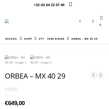
+32 (0) 64 22 07 40
0
ACCUEIL
SHOP
VTT
,
SEMI RIGIDE
ORBEA – MX 40 29
ORBEA – MX 40 29
0
Sur 5
€
649,00