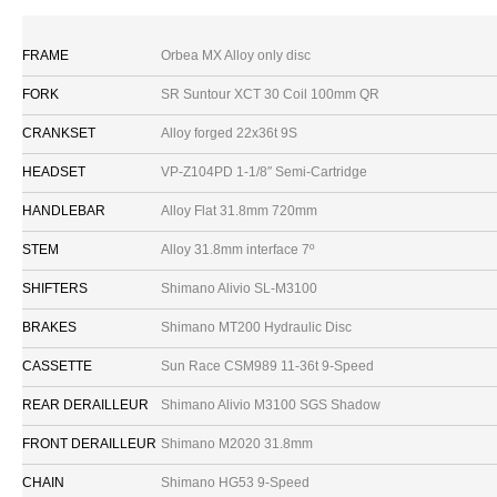
FRAME
Orbea MX Alloy only disc
FORK
SR Suntour XCT 30 Coil 100mm QR
CRANKSET
Alloy forged 22x36t 9S
HEADSET
VP-Z104PD 1-1/8″ Semi-Cartridge
HANDLEBAR
Alloy Flat 31.8mm 720mm
STEM
Alloy 31.8mm interface 7º
SHIFTERS
Shimano Alivio SL-M3100
BRAKES
Shimano MT200 Hydraulic Disc
CASSETTE
Sun Race CSM989 11-36t 9-Speed
REAR DERAILLEUR
Shimano Alivio M3100 SGS Shadow
FRONT DERAILLEUR
Shimano M2020 31.8mm
CHAIN
Shimano HG53 9-Speed