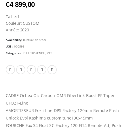
€
4 899,00
Taille: L
Couleur: CUSTOM
Année: 2020
Availability:
Rupture de stock
UGS :
000596
Catégories :
FULL SUSPENDU
,
VTT
CADRE Orbea Oiz Carbon OMR FiberLink Boost PF Taper
UFO2 I-Line
AMORTISSEUR Fox i-line DPS Factory 120mm Remote Push-
Unlock Evol Kashima custom tune190x45mm
FOURCHE Fox 34 Float SC Factory 120 FIT4 Remote-Adj Push-