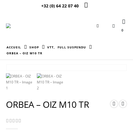
+32 (0) 64 22 07 40
0
ACCUEIL
SHOP
VTT
,
FULL SUSPENDU
ORBEA – OIZ M10 TR
ORBEA – OIZ M10 TR
0
Sur 5