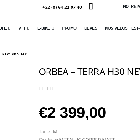
+32 (0) 64 22 07 40
NOTRE 
UTE
VTT
E-BIKE
PROMO
DEALS
NOS VELOS TEST
0 NEW GRX 12V
ORBEA – TERRA H30 N
0
Sur 5
€
2 399,00
Taille: M