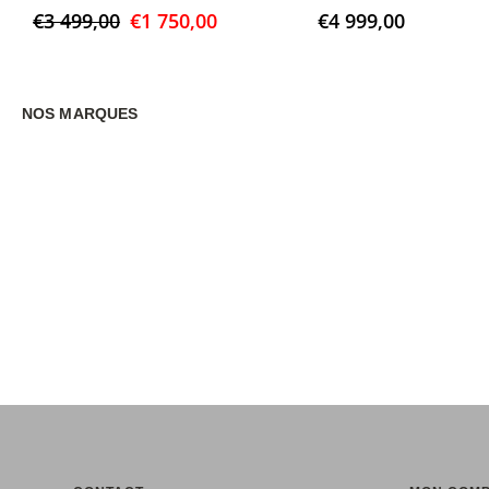
0
sur 5
0
sur 5
Le
Le
€
3 499,00
€
1 750,00
€
4 999,00
prix
prix
initial
actuel
était :
est :
€3
€1
NOS MARQUES
499,00.
750,00.