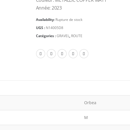
Couleur: METALLIC COPPER MATT
Année: 2023
Availability:
Rupture de stock
UGS :
N14005D8
Catégories :
GRAVEL
,
ROUTE
Orbea
M