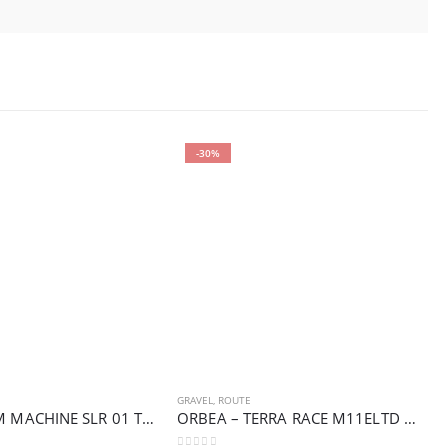
-30%
GRAVEL
,
ROUTE
P
BMC – TEAM MACHINE SLR 01 THREE
ORBEA – TERRA RACE M11ELTD 1X
B