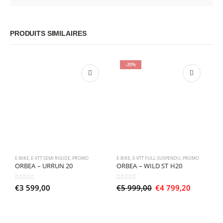
PRODUITS SIMILAIRES
-20%
E-BIKE
,
E-VTT SEMI RIGIDE
,
PROMO
E-BIKE
,
E-VTT FULL SUSPENDU
,
PROMO
E-
ORBEA – URRUN 20
ORBEA – WILD ST H20
0
sur 5
0
sur 5
0
Le
Le
€
3 599,00
€
5 999,00
€
4 799,20
€
prix
prix
initial
actuel
était :
est :
€5
€4