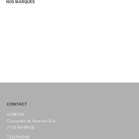
999,00.
799,20.
NOS MARQUES
CONTACT
ADRESSE:
Chaussée de Nivelles 82a
7170 MANAGE
TÉLÉPHONE: