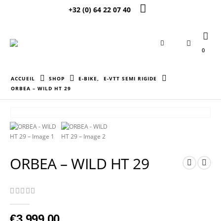
+32 (0) 64 22 07 40
0
ACCUEIL
SHOP
E-BIKE
,
E-VTT SEMI RIGIDE
ORBEA – WILD HT 29
ORBEA – WILD HT 29
0
Sur 5
€
3 999,00