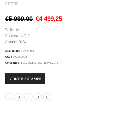
0
Sur 5
Le
Le
€
5 999,00
€
4 499,25
prix
prix
Taille: M
initial
actuel
Couleur: NOIR
était :
est :
Année: 2024
€5
€4
Availability:
1 en stock
999,00.
499,25.
UGS :
290105008
Catégories :
FULL SUSPENDU
,
PROMO
,
VTT
AJOUTER AU PANIER