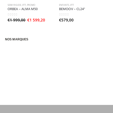
SEMI RIGIDE
,
VTT
,
PROMO
ENFANTS
,
VTT
E
ORBEA – ALMA M50
BEMOOV – CL24″
B
0
sur 5
0
sur 5
0
Le
Le
€
1 999,00
€
1 599,20
€
579,00
€
prix
prix
initial
actuel
était :
est :
€1
€1
999,00.
599,20.
NOS MARQUES