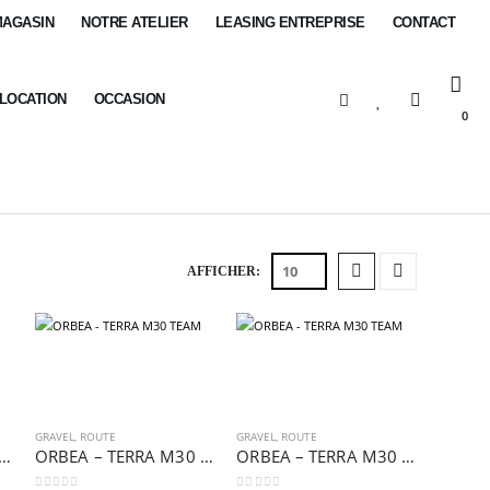
MAGASIN
NOTRE ATELIER
LEASING ENTREPRISE
CONTACT
-LOCATION
OCCASION
0
AFFICHER:
GRAVEL
,
ROUTE
GRAVEL
,
ROUTE
EA – TERRA M20 TEAM
ORBEA – TERRA M30 TEAM
ORBEA – TERRA M30 TEAM