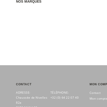
NOS MARQUES
CONTACT
MON COM
ADRESSE:
TÉLÉPHONE:
Contact
Chaussée de Nivelles
+32 (0) 64 22 07 40
Mon compt
82a