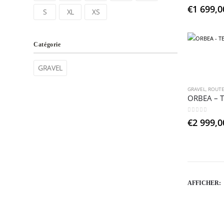
0
sur 5
€
1 699,0
S
XL
XS
Catégorie
GRAVEL
GRAVEL
,
ROUT
0
sur 5
€
2 999,0
AFFICHER: