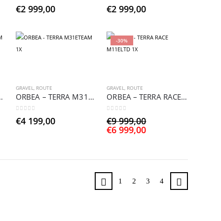
0
sur 5
0
sur 5
€
2 999,00
€
2 999,00
-30%
GRAVEL
,
ROUTE
GRAVEL
,
ROUTE
A M31E TEAM 1X
ORBEA – TERRA M31ETEAM 1X
ORBEA – TERRA RACE M11ELTD 1X
0
sur 5
0
sur 5
Le
€
4 199,00
€
9 999,00
Le
prix
€
6 999,00
prix
initial
actuel
était :
est :
€9
€6
999,00.
999,00.
1
2
3
4