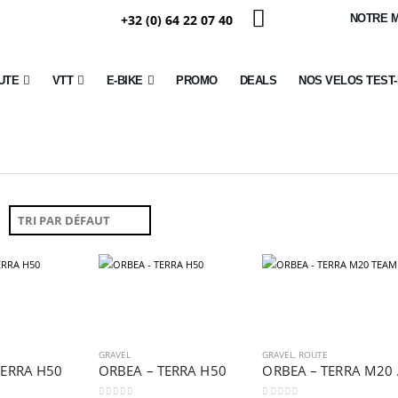
+32 (0) 64 22 07 40
NOTRE 
UTE
VTT
E-BIKE
PROMO
DEALS
NOS VELOS TEST
GRAVEL
GRAVEL
,
ROUTE
TERRA H50
ORBEA – TERRA H50
ORB