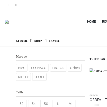
HOME
RO
ACCUEIL
SHOP
GRAVEL
Marque
TRIER PAR :
BMC
COLNAGO
FACTOR
Orbea
RIDLEY
SCOTT
Taille
GRAVEL
ORBEA – 
52
54
56
L
M