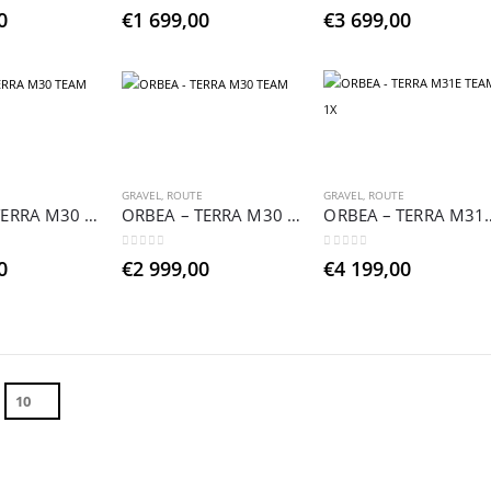
0
sur 5
0
sur 5
0
€
1 699,00
€
3 699,00
E
GRAVEL
,
ROUTE
GRAVEL
,
ROUTE
ORBEA – TERRA M30 TEAM
ORBEA – TERRA M30 TEAM
ORBEA – TERR
0
sur 5
0
sur 5
0
€
2 999,00
€
4 199,00