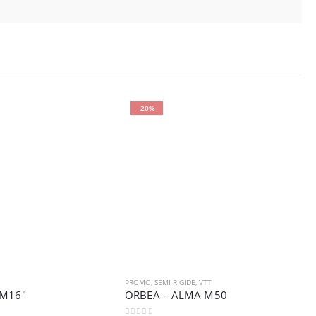
-20%
PROMO
,
SEMI RIGIDE
,
VTT
P
M16″
ORBEA – ALMA M50
O