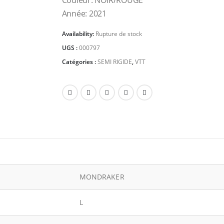
Couleur: NOIR/ROUGE
Année: 2021
Availability:
Rupture de stock
UGS :
000797
Catégories :
SEMI RIGIDE
,
VTT
MONDRAKER
L