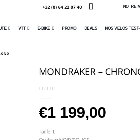
+32 (0) 64 22 07 40
NOTRE 
UTE
VTT
E-BIKE
PROMO
DEALS
NOS VELOS TEST
RONO
MONDRAKER – CHRON
0
Sur 5
€
1 199,00
Taille: L