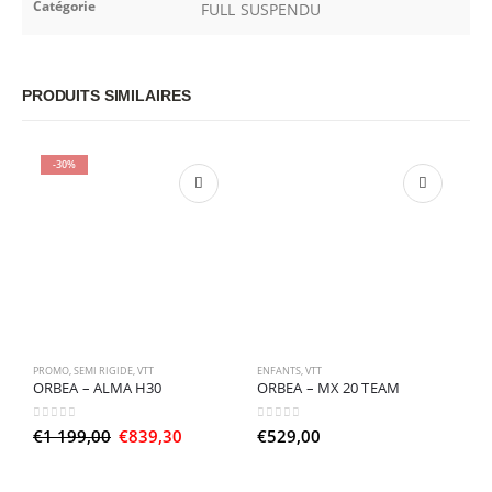
Catégorie
FULL SUSPENDU
PRODUITS SIMILAIRES
-30%
PROMO
,
SEMI RIGIDE
,
VTT
ENFANTS
,
VTT
D
ORBEA – ALMA H30
ORBEA – MX 20 TEAM
O
0
sur 5
0
sur 5
0
Le
Le
€
1 199,00
€
839,30
€
529,00
€
prix
prix
initial
actuel
était :
est :