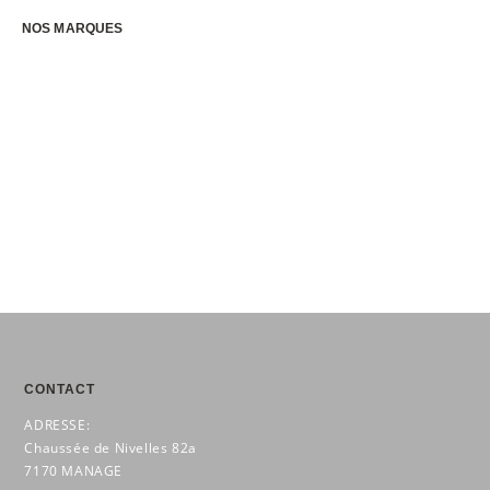
€1
€839,30.
199,00.
NOS MARQUES
CONTACT
ADRESSE:
Chaussée de Nivelles 82a
7170 MANAGE